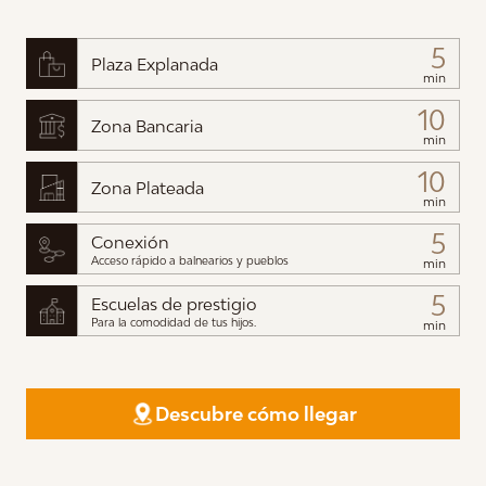
5
Plaza Explanada
min
10
Zona Bancaria
min
10
Zona Plateada
min
5
Conexión
Acceso rápido a balnearios y pueblos
min
5
Escuelas de prestigio
Para la comodidad de tus hijos.
min
Descubre cómo llegar
TOUR VIRTUAL
Tour Virtual 360° —