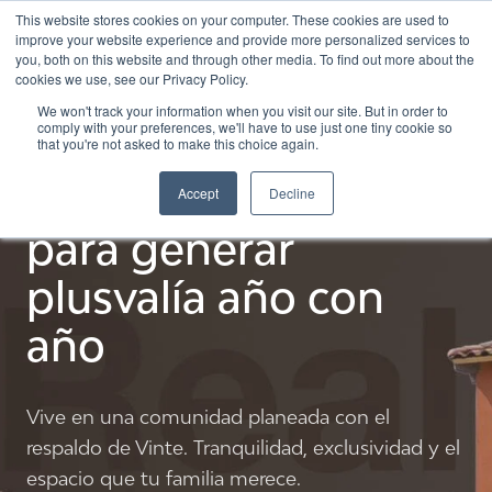
¡Llámanos ahora! Tel:
55 2139 7220
This website stores cookies on your computer. These cookies are used to
improve your website experience and provide more personalized services to
you, both on this website and through other media. To find out more about the
cookies we use, see our Privacy Policy.
We won't track your information when you visit our site. But in order to
comply with your preferences, we'll have to use just one tiny cookie so
MALAGA
Casas en venta en
that you're not asked to make this choice again.
Pachuca diseñadas
Accept
Decline
MONTESINO
para generar
PONTEVEL
plusvalía año con
PONTEVEL PLUS
año
CASTELO
Vive en una comunidad planeada con el
respaldo de Vinte. Tranquilidad, exclusividad y el
espacio que tu familia merece.