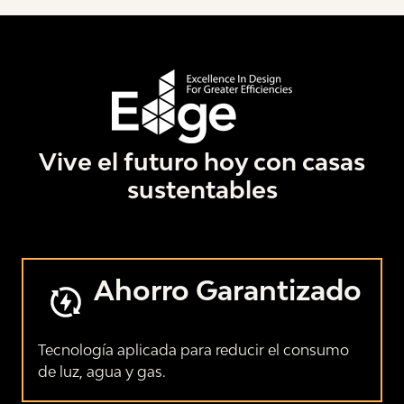
Nuestros modelos
Vive el futuro hoy con casas
sustentables
Malaga
Montesino
VER RECORRIDO 360°
VER RECORRIDO 360°
Ahorro Garantizado
Tecnología aplicada para reducir el consumo
de luz, agua y gas.
Pontevel
Pontevel Plus
VER RECORRIDO 360°
VER RECORRIDO 360°